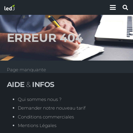
ERREUR 404
Page manquante
AIDE
&
INFOS
Qui sommes nous ?
Demander notre nouveau tarif
Conditions commerciales
Mentions Légales