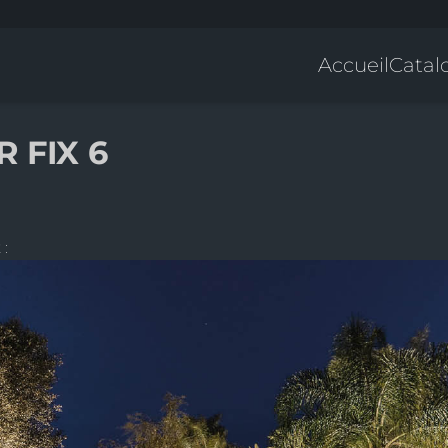
Accueil
Catal
 FIX 6
 :